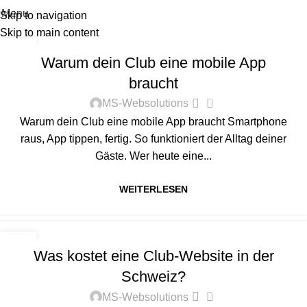
Menu
Skip to navigation
Skip to main content
ALLGEMEIN
19
Warum dein Club eine mobile App
APR.
braucht
0
MS-Websolutions
Warum dein Club eine mobile App braucht Smartphone
raus, App tippen, fertig. So funktioniert der Alltag deiner
Gäste. Wer heute eine...
WEITERLESEN
ALLGEMEIN
19
Was kostet eine Club-Website in der
APR.
Schweiz?
0
MS-Websolutions