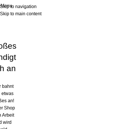
Menu
Skip to navigation
Skip to main content
oßes
ndigt
ch an
r bahnt
h etwas
ßes an!
er Shop
in Arbeit
d wird